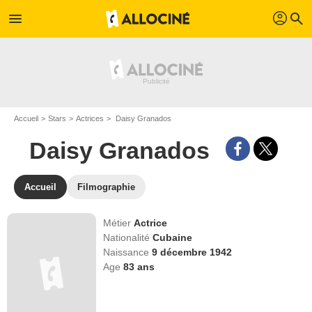
profil
menu
search
Accueil
Stars
Actrices
Daisy Granados
Daisy Granados
Accueil
Filmographie
Métier
Actrice
Nationalité
Cubaine
Naissance
9 décembre 1942
Age
83
ans