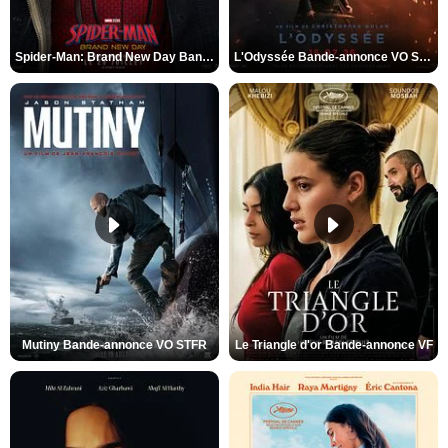
Spider-Man: Brand New Day Bande-annonce VO STFR
L'Odyssée Bande-annonce VO STFR
Mutiny Bande-annonce VO STFR
Le Triangle d'or Bande-annonce VF