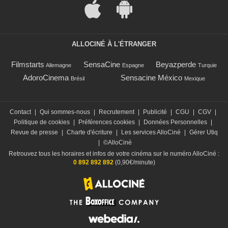
ALLOCINÉ À L'ÉTRANGER
Filmstarts
SensaCine
Beyazperde
Allemagne
Espagne
Turquie
AdoroCinema
Sensacine México
Brésil
Mexique
Contact
|
Qui sommes-nous
|
Recrutement
|
Publicité
|
CGU
|
CGV
|
Politique de cookies
|
Préférences cookies
|
Données Personnelles
|
Revue de presse
|
Charte d'écriture
|
Les services AlloCiné
|
Gérer Utiq
|
©AlloCiné
Retrouvez tous les horaires et infos de votre cinéma sur le numéro AlloCiné :
0 892 892 892
(0,90€/minute)