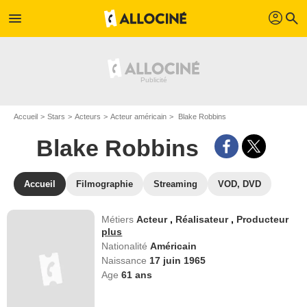
profil
menu
search
Accueil
Stars
Acteurs
Acteur américain
Blake Robbins
Blake Robbins
Accueil
Filmographie
Streaming
VOD, DVD
Métiers
Acteur
,
Réalisateur
,
Producteur
plus
Nationalité
Américain
Naissance
17 juin 1965
Age
61
ans