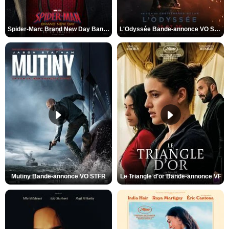
Spider-Man: Brand New Day Bande-annonce VO STFR
L'Odyssée Bande-annonce VO STFR
Mutiny Bande-annonce VO STFR
Le Triangle d'or Bande-annonce VF