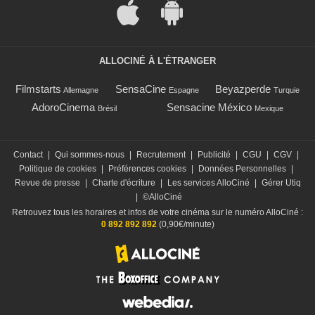
ALLOCINÉ À L'ÉTRANGER
Filmstarts
SensaCine
Beyazperde
Allemagne
Espagne
Turquie
AdoroCinema
Sensacine México
Brésil
Mexique
Contact
|
Qui sommes-nous
|
Recrutement
|
Publicité
|
CGU
|
CGV
|
Politique de cookies
|
Préférences cookies
|
Données Personnelles
|
Revue de presse
|
Charte d'écriture
|
Les services AlloCiné
|
Gérer Utiq
|
©AlloCiné
Retrouvez tous les horaires et infos de votre cinéma sur le numéro AlloCiné :
0 892 892 892
(0,90€/minute)