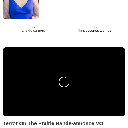
27
38
ans de carrière
films et séries tournés
Terror On The Prairie Bande-annonce VO