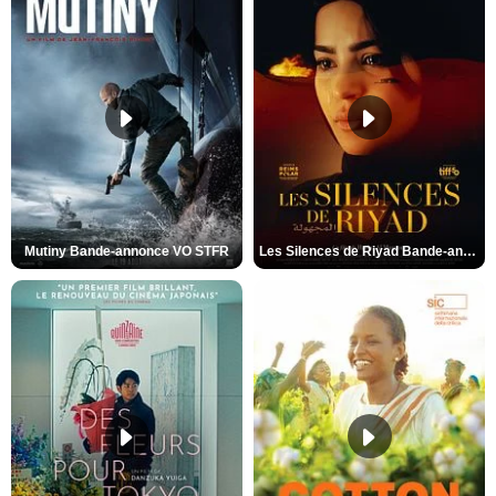
Mutiny Bande-annonce VO STFR
Les Silences de Riyad Bande-annonce VO STFR