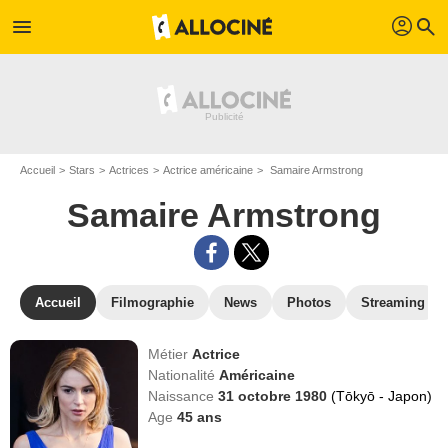
profil
menu
search
Accueil
Stars
Actrices
Actrice américaine
Samaire Armstrong
Samaire Armstrong
Accueil
Filmographie
News
Photos
Streaming
Métier
Actrice
Nationalité
Américaine
Naissance
31 octobre 1980
(Tōkyō - Japon)
Age
45
ans