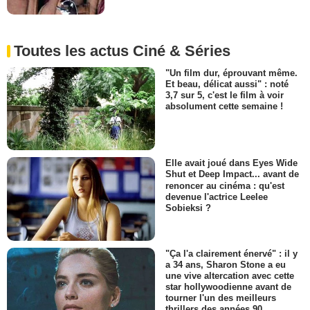
Toutes les actus Ciné & Séries
"Un film dur, éprouvant même.
Et beau, délicat aussi" : noté
3,7 sur 5, c'est le film à voir
absolument cette semaine !
Elle avait joué dans Eyes Wide
Shut et Deep Impact... avant de
renoncer au cinéma : qu'est
devenue l'actrice Leelee
Sobieksi ?
"Ça l'a clairement énervé" : il y
a 34 ans, Sharon Stone a eu
une vive altercation avec cette
star hollywoodienne avant de
tourner l'un des meilleurs
thrillers des années 90