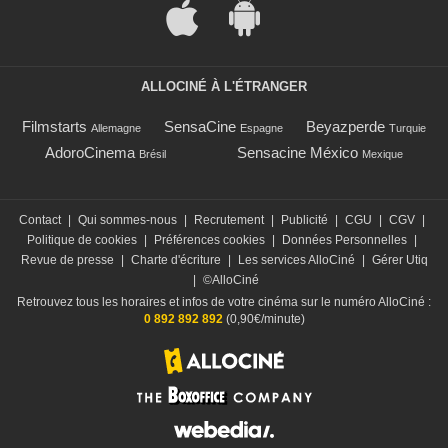
ALLOCINÉ À L'ÉTRANGER
Filmstarts
SensaCine
Beyazperde
Allemagne
Espagne
Turquie
AdoroCinema
Sensacine México
Brésil
Mexique
Contact
|
Qui sommes-nous
|
Recrutement
|
Publicité
|
CGU
|
CGV
|
Politique de cookies
|
Préférences cookies
|
Données Personnelles
|
Revue de presse
|
Charte d'écriture
|
Les services AlloCiné
|
Gérer Utiq
|
©AlloCiné
Retrouvez tous les horaires et infos de votre cinéma sur le numéro AlloCiné :
0 892 892 892
(0,90€/minute)