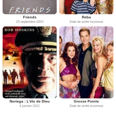
Friends
Reba
25 septembre 2003
Date de sortie inconnue
Noriega : L'élu de Dieu
Grosse Pointe
6 janvier 2021
Date de sortie inconnue