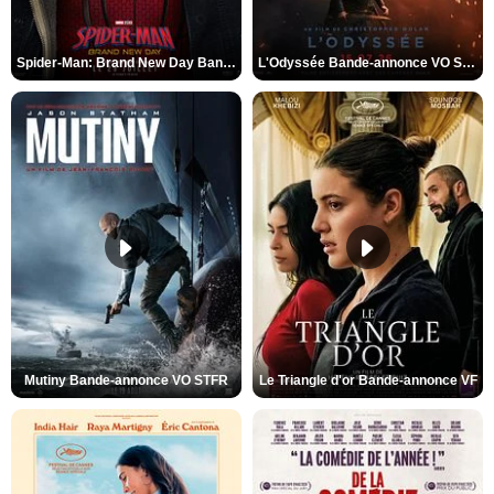
Spider-Man: Brand New Day Bande-annonce VO STFR
L'Odyssée Bande-annonce VO STFR
Mutiny Bande-annonce VO STFR
Le Triangle d'or Bande-annonce VF