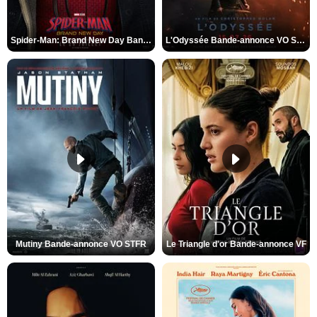
Spider-Man: Brand New Day Bande-annonce VO STFR
L'Odyssée Bande-annonce VO STFR
Mutiny Bande-annonce VO STFR
Le Triangle d'or Bande-annonce VF