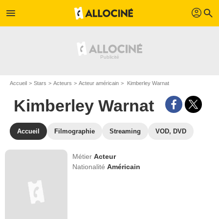
profil
menu
search
Accueil
Stars
Acteurs
Acteur américain
Kimberley Warnat
Kimberley Warnat
Accueil
Filmographie
Streaming
VOD, DVD
Métier
Acteur
Nationalité
Américain