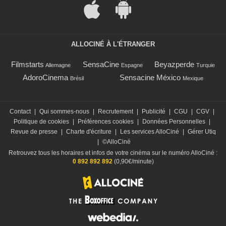
ALLOCINÉ À L'ÉTRANGER
Filmstarts
SensaCine
Beyazperde
Allemagne
Espagne
Turquie
AdoroCinema
Sensacine México
Brésil
Mexique
Contact
|
Qui sommes-nous
|
Recrutement
|
Publicité
|
CGU
|
CGV
|
Politique de cookies
|
Préférences cookies
|
Données Personnelles
|
Revue de presse
|
Charte d'écriture
|
Les services AlloCiné
|
Gérer Utiq
|
©AlloCiné
Retrouvez tous les horaires et infos de votre cinéma sur le numéro AlloCiné :
0 892 892 892
(0,90€/minute)