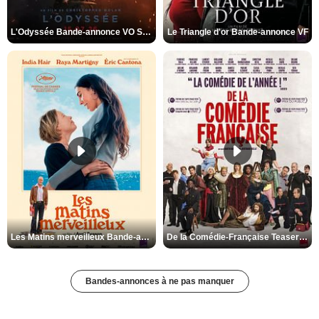
L'Odyssée Bande-annonce VO STFR
Le Triangle d'or Bande-annonce VF
Les Matins merveilleux Bande-annonce VF
De la Comédie-Française Teaser VF
Bandes-annonces à ne pas manquer