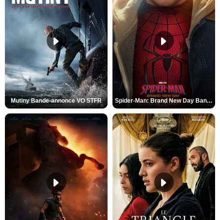
Mutiny Bande-annonce VO STFR
Spider-Man: Brand New Day Bande-annonce VO STFR