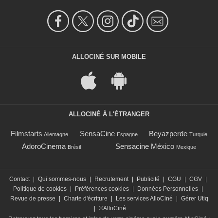
ALLOCINÉ SUR MOBILE
ALLOCINÉ À L'ÉTRANGER
Filmstarts
SensaCine
Beyazperde
Allemagne
Espagne
Turquie
AdoroCinema
Sensacine México
Brésil
Mexique
Contact
|
Qui sommes-nous
|
Recrutement
|
Publicité
|
CGU
|
CGV
|
Politique de cookies
|
Préférences cookies
|
Données Personnelles
|
Revue de presse
|
Charte d'écriture
|
Les services AlloCiné
|
Gérer Utiq
|
©AlloCiné