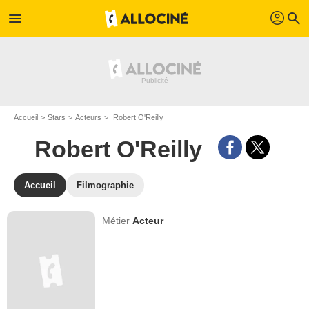
profil
menu
search
Accueil
Stars
Acteurs
Robert O'Reilly
Robert O'Reilly
Accueil
Filmographie
Métier
Acteur