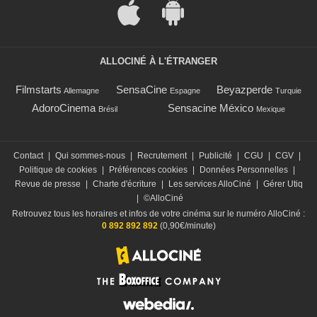
ALLOCINÉ À L'ÉTRANGER
Filmstarts
SensaCine
Beyazperde
Allemagne
Espagne
Turquie
AdoroCinema
Sensacine México
Brésil
Mexique
Contact
|
Qui sommes-nous
|
Recrutement
|
Publicité
|
CGU
|
CGV
|
Politique de cookies
|
Préférences cookies
|
Données Personnelles
|
Revue de presse
|
Charte d'écriture
|
Les services AlloCiné
|
Gérer Utiq
|
©AlloCiné
Retrouvez tous les horaires et infos de votre cinéma sur le numéro AlloCiné :
0 892 892 892
(0,90€/minute)