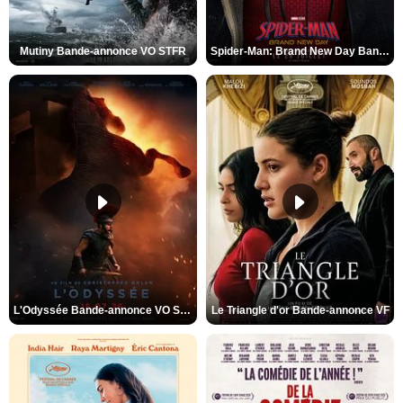
Mutiny Bande-annonce VO STFR
Spider-Man: Brand New Day Bande-annonce VO STFR
L'Odyssée Bande-annonce VO STFR
Le Triangle d'or Bande-annonce VF