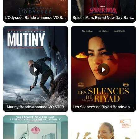
L'Odyssée Bande-annonce VO STFR
Spider-Man: Brand New Day Bande-annonce VO STFR
Mutiny Bande-annonce VO STFR
Les Silences de Riyad Bande-annonce VO STFR