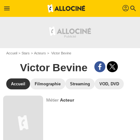
profil
menu
search
Accueil
Stars
Acteurs
Victor Bevine
Victor Bevine
Accueil
Filmographie
Streaming
VOD, DVD
Métier
Acteur