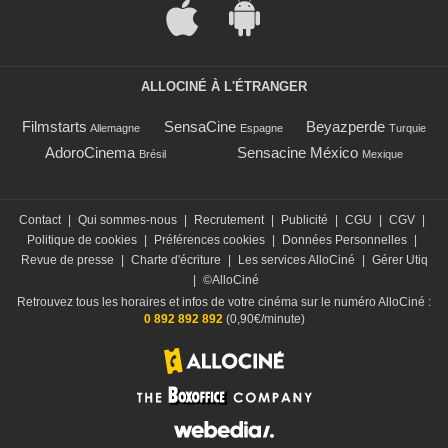
ALLOCINÉ À L'ÉTRANGER
Filmstarts
SensaCine
Beyazperde
Allemagne
Espagne
Turquie
AdoroCinema
Sensacine México
Brésil
Mexique
Contact
|
Qui sommes-nous
|
Recrutement
|
Publicité
|
CGU
|
CGV
|
Politique de cookies
|
Préférences cookies
|
Données Personnelles
|
Revue de presse
|
Charte d'écriture
|
Les services AlloCiné
|
Gérer Utiq
|
©AlloCiné
Retrouvez tous les horaires et infos de votre cinéma sur le numéro AlloCiné :
0 892 892 892
(0,90€/minute)