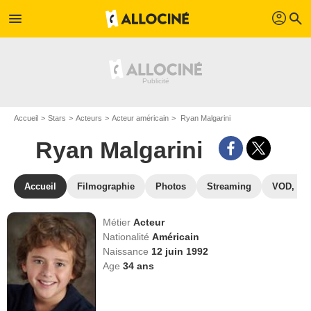
profil
menu
search
Accueil
Stars
Acteurs
Acteur américain
Ryan Malgarini
Ryan Malgarini
Accueil
Filmographie
Photos
Streaming
VOD, DV
Métier
Acteur
Nationalité
Américain
Naissance
12 juin 1992
Age
34
ans