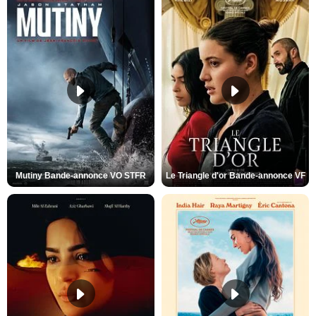
Mutiny Bande-annonce VO STFR
Le Triangle d'or Bande-annonce VF