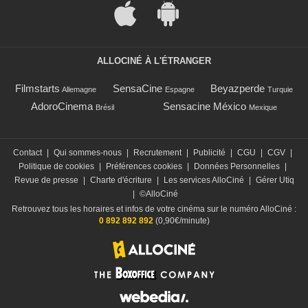
ALLOCINÉ À L'ÉTRANGER
Filmstarts
SensaCine
Beyazperde
Allemagne
Espagne
Turquie
AdoroCinema
Sensacine México
Brésil
Mexique
Contact
|
Qui sommes-nous
|
Recrutement
|
Publicité
|
CGU
|
CGV
|
Politique de cookies
|
Préférences cookies
|
Données Personnelles
|
Revue de presse
|
Charte d'écriture
|
Les services AlloCiné
|
Gérer Utiq
|
©AlloCiné
Retrouvez tous les horaires et infos de votre cinéma sur le numéro AlloCiné :
0 892 892 892
(0,90€/minute)