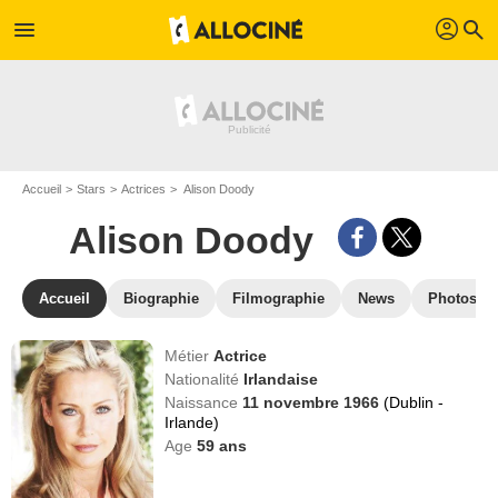
profil
menu
search
Accueil
Stars
Actrices
Alison Doody
Alison Doody
Accueil
Biographie
Filmographie
News
Photos
Métier
Actrice
Nationalité
Irlandaise
Naissance
11 novembre 1966
(Dublin -
Irlande)
Age
59
ans