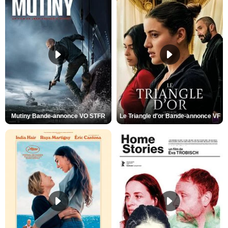
Mutiny Bande-annonce VO STFR
Le Triangle d'or Bande-annonce VF