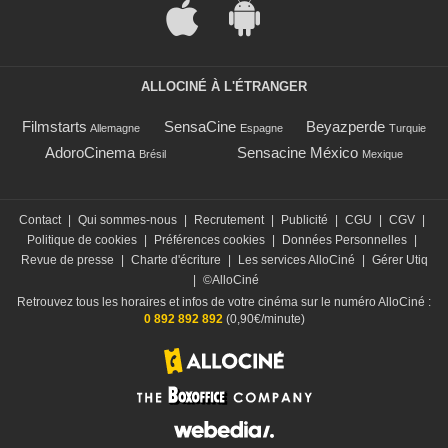
ALLOCINÉ À L'ÉTRANGER
Filmstarts
SensaCine
Beyazperde
Allemagne
Espagne
Turquie
AdoroCinema
Sensacine México
Brésil
Mexique
Contact
|
Qui sommes-nous
|
Recrutement
|
Publicité
|
CGU
|
CGV
|
Politique de cookies
|
Préférences cookies
|
Données Personnelles
|
Revue de presse
|
Charte d'écriture
|
Les services AlloCiné
|
Gérer Utiq
|
©AlloCiné
Retrouvez tous les horaires et infos de votre cinéma sur le numéro AlloCiné :
0 892 892 892
(0,90€/minute)