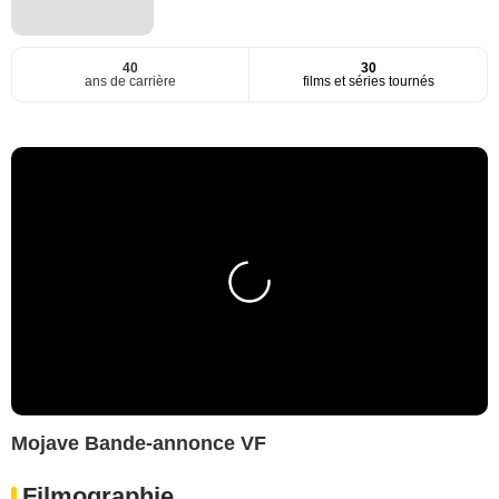
40
30
ans de carrière
films et séries tournés
Mojave Bande-annonce VF
Filmographie