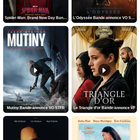
Spider-Man: Brand New Day Bande-annonce VO STFR
L'Odyssée Bande-annonce VO STFR
Mutiny Bande-annonce VO STFR
Le Triangle d'or Bande-annonce VF