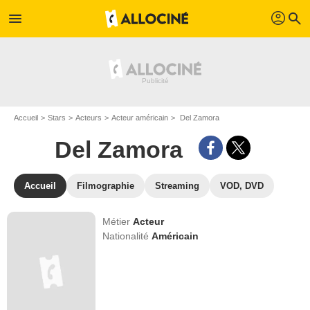
profil
menu
search
Accueil
Stars
Acteurs
Acteur américain
Del Zamora
Del Zamora
Accueil
Filmographie
Streaming
VOD, DVD
Métier
Acteur
Nationalité
Américain