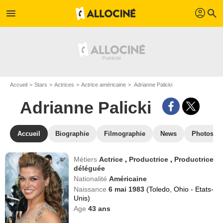
profil
menu
search
Accueil
Stars
Actrices
Actrice américaine
Adrianne Palicki
Adrianne Palicki
Accueil
Biographie
Filmographie
News
Photos
Métiers
Actrice
,
Productrice
,
Productrice
déléguée
Nationalité
Américaine
Naissance
6 mai 1983
(Toledo, Ohio - Etats-
Unis)
Age
43
ans