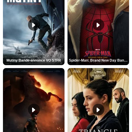
Mutiny Bande-annonce VO STFR
Spider-Man: Brand New Day Bande-annonce VO STFR