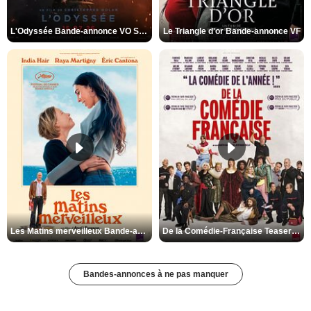
L'Odyssée Bande-annonce VO STFR
Le Triangle d'or Bande-annonce VF
Les Matins merveilleux Bande-annonce VF
De la Comédie-Française Teaser VF
Bandes-annonces à ne pas manquer