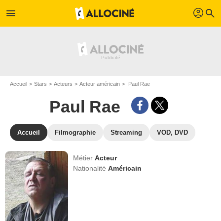
profil
menu
search
Accueil
Stars
Acteurs
Acteur américain
Paul Rae
Paul Rae
Accueil
Filmographie
Streaming
VOD, DVD
Métier
Acteur
Nationalité
Américain