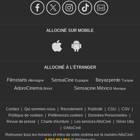
ALLOCINÉ SUR MOBILE
ALLOCINÉ À L'ÉTRANGER
Filmstarts
SensaCine
Beyazperde
Allemagne
Espagne
Turquie
AdoroCinema
Sensacine México
Brésil
Mexique
Contact
|
Qui sommes-nous
|
Recrutement
|
Publicité
|
CGU
|
CGV
|
Politique de cookies
|
Préférences cookies
|
Données Personnelles
|
Revue de presse
|
Charte d'écriture
|
Les services AlloCiné
|
Gérer Utiq
|
©AlloCiné
Retrouvez tous les horaires et infos de votre cinéma sur le numéro AlloCiné :
0 892 892 892
(0,90€/minute)