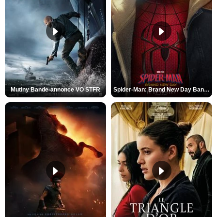
Mutiny Bande-annonce VO STFR
Spider-Man: Brand New Day Bande-annonce VO STFR