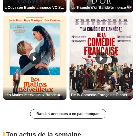
L'Odyssée Bande-annonce VO STFR
Le Triangle d'or Bande-annonce VF
Les Matins merveilleux Bande-annonce VF
De la Comédie-Française Teaser VF
Bandes-annonces à ne pas manquer
Top actus de la semaine