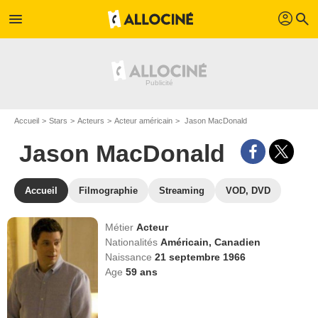
profil
menu
search
Accueil
Stars
Acteurs
Acteur américain
Jason MacDonald
Jason MacDonald
Accueil
Filmographie
Streaming
VOD, DVD
Métier
Acteur
Nationalités
Américain,
Canadien
Naissance
21 septembre 1966
Age
59
ans