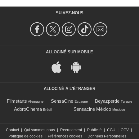
SUIVEZ-NOUS
ALLOCINÉ SUR MOBILE
ALLOCINÉ À L'ÉTRANGER
Filmstarts
SensaCine
Beyazperde
Allemagne
Espagne
Turquie
AdoroCinema
Sensacine México
Brésil
Mexique
Contact
|
Qui sommes-nous
|
Recrutement
|
Publicité
|
CGU
|
CGV
|
Politique de cookies
|
Préférences cookies
|
Données Personnelles
|