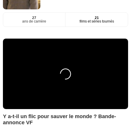
27
21
ans de carrière
films et séries tournés
Y a-t-il un flic pour sauver le monde ? Bande-
annonce VF