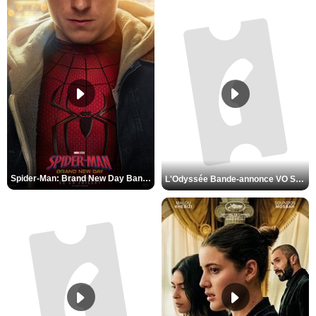
Spider-Man: Brand New Day Bande-annonce VO STFR
L'Odyssée Bande-annonce VO STFR