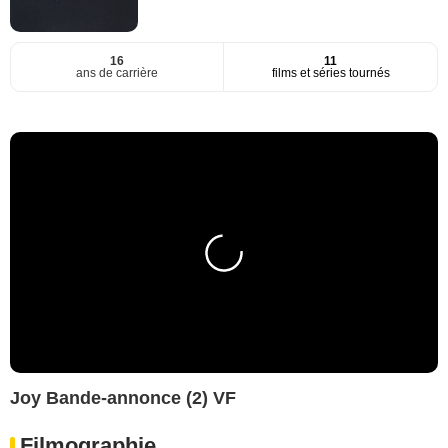
16
11
ans de carrière
films et séries tournés
Joy Bande-annonce (2) VF
Filmographie