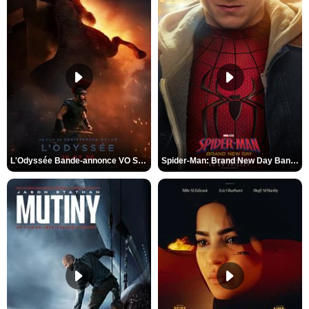
L'Odyssée Bande-annonce VO STFR
Spider-Man: Brand New Day Bande-annonce VO STFR