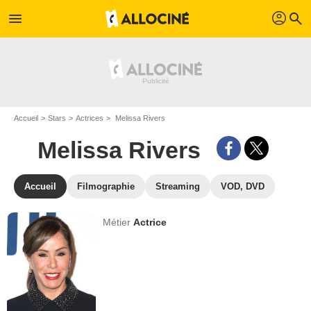
profil
menu
search
Accueil
Stars
Actrices
Melissa Rivers
Melissa Rivers
Accueil
Filmographie
Streaming
VOD, DVD
Métier
Actrice