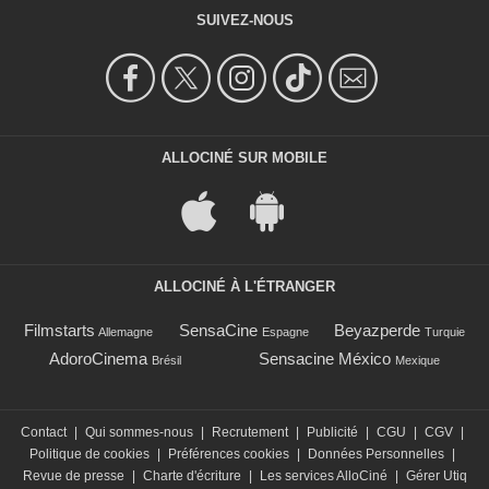
SUIVEZ-NOUS
ALLOCINÉ SUR MOBILE
ALLOCINÉ À L'ÉTRANGER
Filmstarts
SensaCine
Beyazperde
Allemagne
Espagne
Turquie
AdoroCinema
Sensacine México
Brésil
Mexique
Contact
|
Qui sommes-nous
|
Recrutement
|
Publicité
|
CGU
|
CGV
|
Politique de cookies
|
Préférences cookies
|
Données Personnelles
|
Revue de presse
|
Charte d'écriture
|
Les services AlloCiné
|
Gérer Utiq