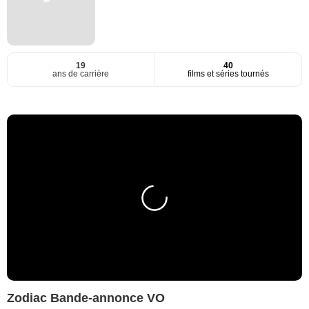
19
40
ans de carrière
films et séries tournés
Zodiac Bande-annonce VO