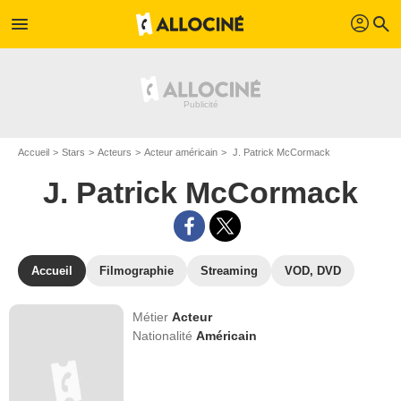
profil
menu
search
Accueil
Stars
Acteurs
Acteur américain
J. Patrick McCormack
J. Patrick McCormack
Accueil
Filmographie
Streaming
VOD, DVD
Métier
Acteur
Nationalité
Américain