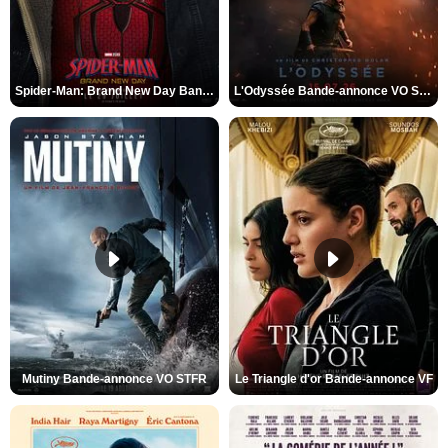
Spider-Man: Brand New Day Bande-annonce VO STFR
L'Odyssée Bande-annonce VO STFR
Mutiny Bande-annonce VO STFR
Le Triangle d'or Bande-annonce VF