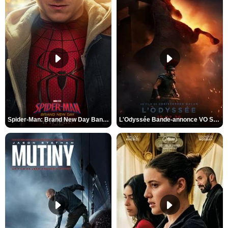
Spider-Man: Brand New Day Bande-annonce VO STFR
L'Odyssée Bande-annonce VO STFR