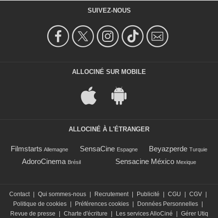
SUIVEZ-NOUS
ALLOCINÉ SUR MOBILE
ALLOCINÉ À L'ÉTRANGER
Filmstarts
SensaCine
Beyazperde
Allemagne
Espagne
Turquie
AdoroCinema
Sensacine México
Brésil
Mexique
Contact
|
Qui sommes-nous
|
Recrutement
|
Publicité
|
CGU
|
CGV
|
Politique de cookies
|
Préférences cookies
|
Données Personnelles
|
Revue de presse
|
Charte d'écriture
|
Les services AlloCiné
|
Gérer Utiq