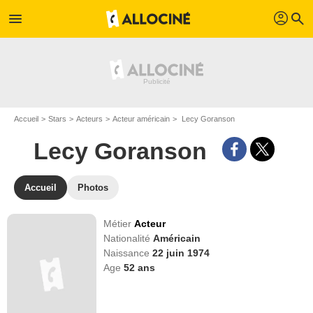
profil
menu
search
Accueil
Stars
Acteurs
Acteur américain
Lecy Goranson
Lecy Goranson
Accueil
Photos
Métier
Acteur
Nationalité
Américain
Naissance
22 juin 1974
Age
52
ans