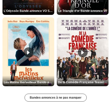
L'Odyssée Bande-annonce VO STFR
Le Triangle d'or Bande-annonce VF
Les Matins merveilleux Bande-annonce VF
De la Comédie-Française Teaser VF
Bandes-annonces à ne pas manquer