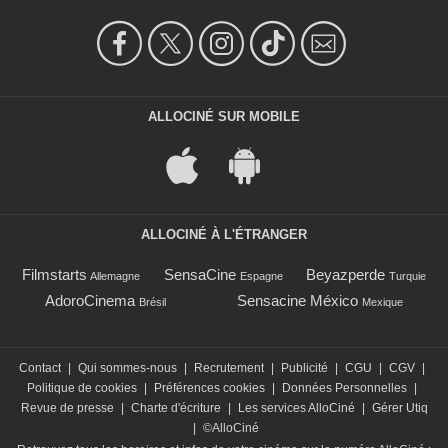
ALLOCINÉ SUR MOBILE
ALLOCINÉ À L'ÉTRANGER
Filmstarts
SensaCine
Beyazperde
Allemagne
Espagne
Turquie
AdoroCinema
Sensacine México
Brésil
Mexique
Contact
|
Qui sommes-nous
|
Recrutement
|
Publicité
|
CGU
|
CGV
|
Politique de cookies
|
Préférences cookies
|
Données Personnelles
|
Revue de presse
|
Charte d'écriture
|
Les services AlloCiné
|
Gérer Utiq
|
©AlloCiné