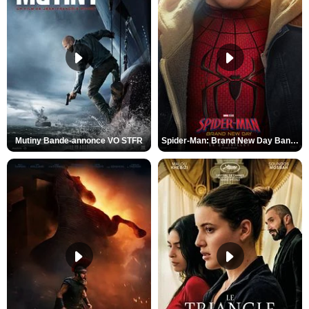
Mutiny Bande-annonce VO STFR
Spider-Man: Brand New Day Bande-annonce VO STFR