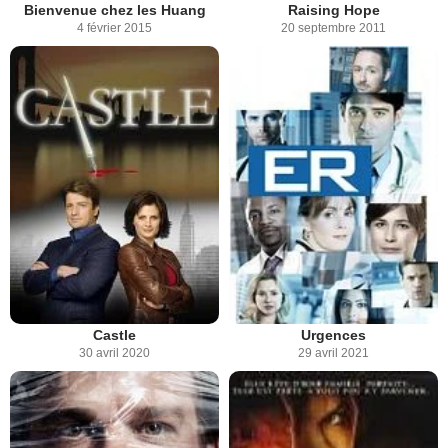
Bienvenue chez les Huang
Raising Hope
4 février 2015
20 septembre 2011
Castle
Urgences
30 avril 2020
29 avril 2021