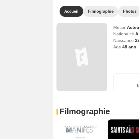
Accueil
Filmographie
Photos
Métier
Acteu
Nationalité
A
Naissance
2
Age
48
ans
a
Filmographie