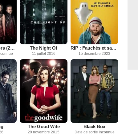
Saints & Sinners (2016)
The Night Of
RIP : Fauchés et sans repos
inconnue
11 juillet 2016
15 décembre 2023
ng
The Good Wife
Black Box
26
29 novembre 2015
Date de sortie inconnue