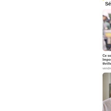
Sé
Ce so
Impos
thrill
vendr