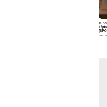
Ici t
l'épi
[SPO
vendr