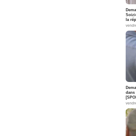
Demai
Soizi
la ré
vendr
Demai
dans 
[SPO
vendr