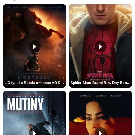
L'Odyssée Bande-annonce VO STFR
Spider-Man: Brand New Day Bande-annonce VO STFR