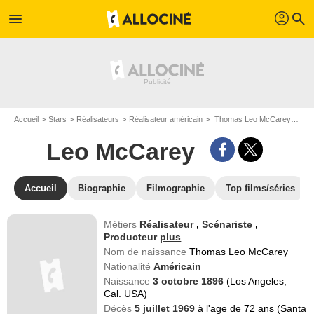
profil
menu
search
Accueil
Stars
Réalisateurs
Réalisateur américain
Thomas Leo McCarey dit Leo McCarey
Leo McCarey
Accueil
Biographie
Filmographie
Top films/séries
Métiers
Réalisateur
,
Scénariste
,
Producteur
plus
Nom de naissance
Thomas Leo McCarey
Nationalité
Américain
Naissance
3 octobre 1896
(Los Angeles,
Cal. USA)
Décès
5 juillet 1969
à l'age de 72 ans (Santa