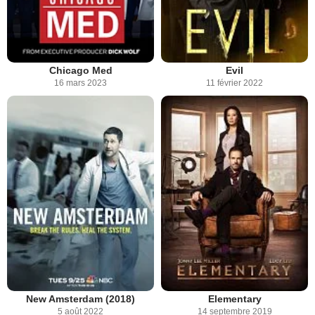
Chicago Med
Evil
16 mars 2023
11 février 2022
New Amsterdam (2018)
Elementary
5 août 2022
14 septembre 2019