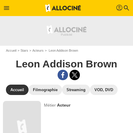
profil
menu
search
Accueil
Stars
Acteurs
Leon Addison Brown
Leon Addison Brown
Accueil
Filmographie
Streaming
VOD, DVD
Métier
Acteur