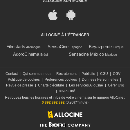
ALLOCINÉ SUR MOBILE
ALLOCINÉ À L'ÉTRANGER
Filmstarts
SensaCine
Beyazperde
Allemagne
Espagne
Turquie
AdoroCinema
Sensacine México
Brésil
Mexique
Contact
|
Qui sommes-nous
|
Recrutement
|
Publicité
|
CGU
|
CGV
|
Politique de cookies
|
Préférences cookies
|
Données Personnelles
|
Revue de presse
|
Charte d'écriture
|
Les services AlloCiné
|
Gérer Utiq
|
©AlloCiné
Retrouvez tous les horaires et infos de votre cinéma sur le numéro AlloCiné :
0 892 892 892
(0,90€/minute)