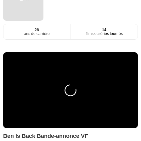
28
14
ans de carrière
films et séries tournés
Ben Is Back Bande-annonce VF