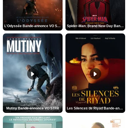
L'Odyssée Bande-annonce VO STFR
Spider-Man: Brand New Day Bande-annonce VO STFR
Mutiny Bande-annonce VO STFR
Les Silences de Riyad Bande-annonce VO STFR