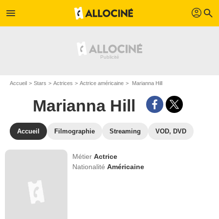
profil
menu
search
Accueil
Stars
Actrices
Actrice américaine
Marianna Hill
Marianna Hill
Accueil
Filmographie
Streaming
VOD, DVD
Métier
Actrice
Nationalité
Américaine