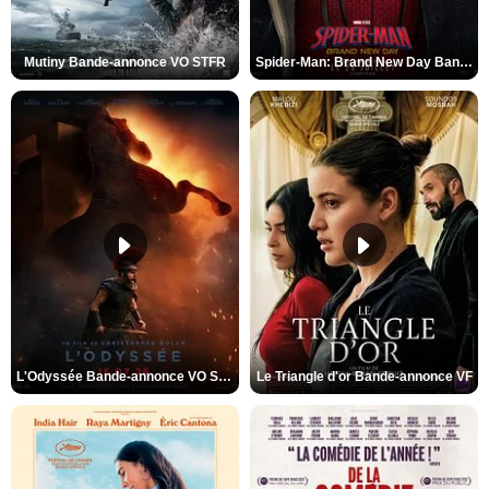
Mutiny Bande-annonce VO STFR
Spider-Man: Brand New Day Bande-annonce VO STFR
L'Odyssée Bande-annonce VO STFR
Le Triangle d'or Bande-annonce VF