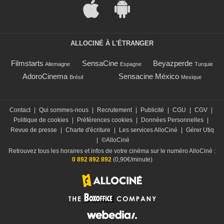
ALLOCINÉ À L'ÉTRANGER
Filmstarts
SensaCine
Beyazperde
Allemagne
Espagne
Turquie
AdoroCinema
Sensacine México
Brésil
Mexique
Contact
|
Qui sommes-nous
|
Recrutement
|
Publicité
|
CGU
|
CGV
|
Politique de cookies
|
Préférences cookies
|
Données Personnelles
|
Revue de presse
|
Charte d'écriture
|
Les services AlloCiné
|
Gérer Utiq
|
©AlloCiné
Retrouvez tous les horaires et infos de votre cinéma sur le numéro AlloCiné :
0 892 892 892
(0,90€/minute)