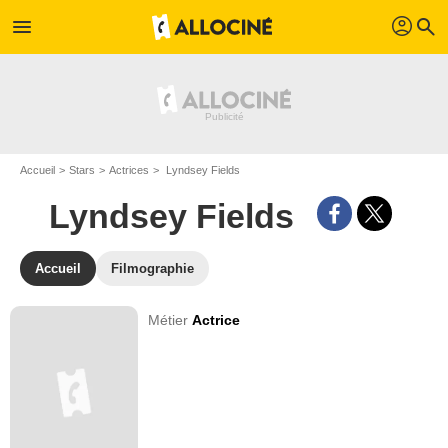
profil
menu
search
Accueil
Stars
Actrices
Lyndsey Fields
Lyndsey Fields
Accueil
Filmographie
Métier
Actrice