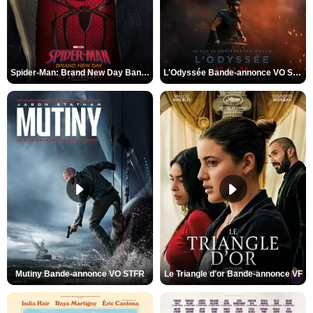
Spider-Man: Brand New Day Bande-annonce VO STFR
L'Odyssée Bande-annonce VO STFR
Mutiny Bande-annonce VO STFR
Le Triangle d'or Bande-annonce VF