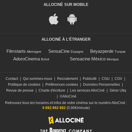
ALLOCINÉ SUR MOBILE
ALLOCINÉ À L'ÉTRANGER
Filmstarts
SensaCine
Beyazperde
Allemagne
Espagne
Turquie
AdoroCinema
Sensacine México
Brésil
Mexique
Contact
|
Qui sommes-nous
|
Recrutement
|
Publicité
|
CGU
|
CGV
|
Politique de cookies
|
Préférences cookies
|
Données Personnelles
|
Revue de presse
|
Charte d'écriture
|
Les services AlloCiné
|
Gérer Utiq
|
©AlloCiné
Retrouvez tous les horaires et infos de votre cinéma sur le numéro AlloCiné :
0 892 892 892
(0,90€/minute)