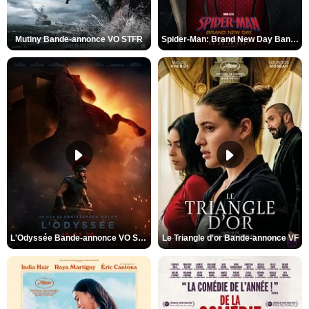
Mutiny Bande-annonce VO STFR
Spider-Man: Brand New Day Bande-annonce VO STFR
L'Odyssée Bande-annonce VO STFR
Le Triangle d'or Bande-annonce VF