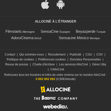
ALLOCINÉ À L'ÉTRANGER
Filmstarts
SensaCine
Beyazperde
Allemagne
Espagne
Turquie
AdoroCinema
Sensacine México
Brésil
Mexique
Contact
|
Qui sommes-nous
|
Recrutement
|
Publicité
|
CGU
|
CGV
|
Politique de cookies
|
Préférences cookies
|
Données Personnelles
|
Revue de presse
|
Charte d'écriture
|
Les services AlloCiné
|
Gérer Utiq
|
©AlloCiné
Retrouvez tous les horaires et infos de votre cinéma sur le numéro AlloCiné :
0 892 892 892
(0,90€/minute)