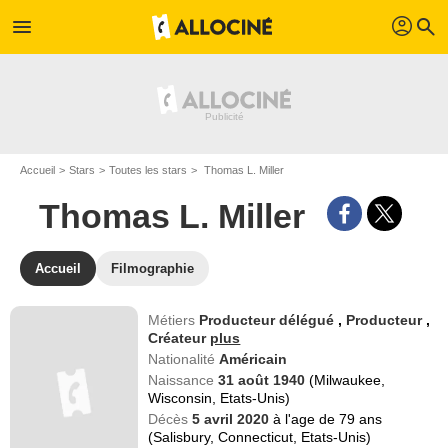
profil
menu
search
Accueil
Stars
Toutes les stars
Thomas L. Miller
Thomas L. Miller
Accueil
Filmographie
Métiers
Producteur délégué
,
Producteur
,
Créateur
plus
Nationalité
Américain
Naissance
31 août 1940
(Milwaukee,
Wisconsin, Etats-Unis)
Décès
5 avril 2020
à l'age de 79 ans
(Salisbury, Connecticut, Etats-Unis)