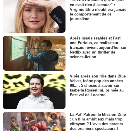
"Je crois vraiment que le gars
en avait rien à secouer" :
Virginie Efira n'oubliera jamais
le comportement de ce
journaliste !
Après Insaisissables et Fast
and Furious, ce réalisateur
français revient aujourd'hui sur
Netflix avec un thriller de
science-fiction !
Virée après son rôle dans Blue
Velvet, icône pop des années
90... : 5 choses à savoir sur
Isabella Rossellini, primée au
Festival de Locarno
La Pat' Patrouille Mission Dino
: un film ambitieux mais trop
effrayant ? L'avis des parents
des premiers spectateurs !