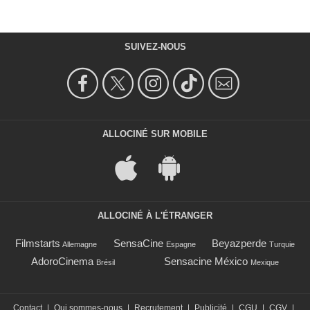
SUIVEZ-NOUS
ALLOCINÉ SUR MOBILE
ALLOCINÉ À L'ÉTRANGER
Filmstarts
SensaCine
Beyazperde
Allemagne
Espagne
Turquie
AdoroCinema
Sensacine México
Brésil
Mexique
Contact
|
Qui sommes-nous
|
Recrutement
|
Publicité
|
CGU
|
CGV
|