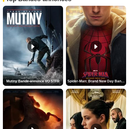
Mutiny Bande-annonce VO STFR
Spider-Man: Brand New Day Bande-annonce VO STFR