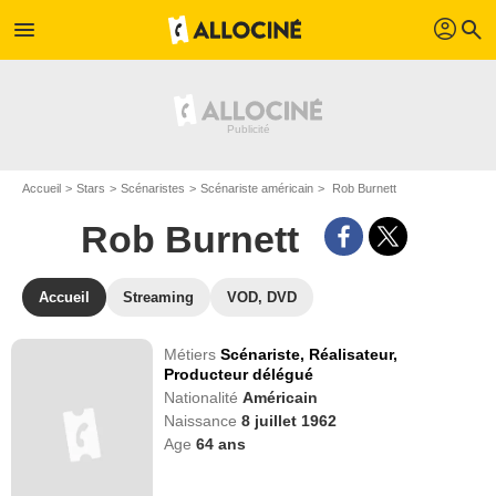
profil
menu
search
Accueil
Stars
Scénaristes
Scénariste américain
Rob Burnett
Rob Burnett
Accueil
Streaming
VOD, DVD
Métiers
Scénariste,
Réalisateur,
Producteur délégué
Nationalité
Américain
Naissance
8 juillet 1962
Age
64
ans