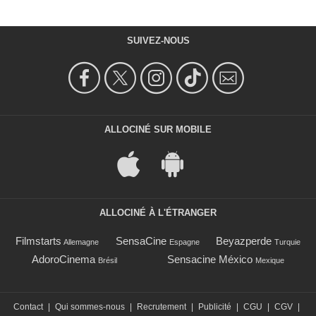
SUIVEZ-NOUS
ALLOCINÉ SUR MOBILE
ALLOCINÉ À L'ÉTRANGER
Filmstarts
SensaCine
Beyazperde
Allemagne
Espagne
Turquie
AdoroCinema
Sensacine México
Brésil
Mexique
Contact
|
Qui sommes-nous
|
Recrutement
|
Publicité
|
CGU
|
CGV
|