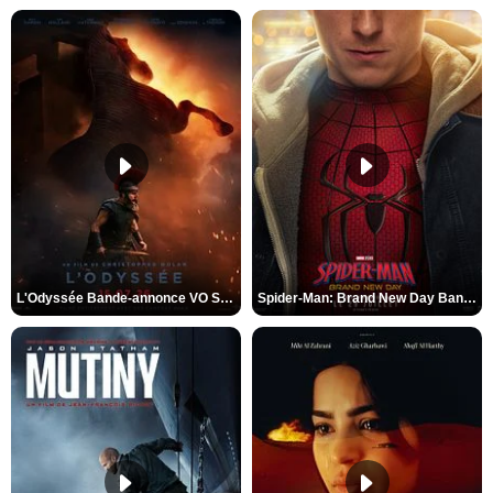
L'Odyssée Bande-annonce VO STFR
Spider-Man: Brand New Day Bande-annonce VO STFR