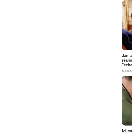
Jamai
réali
"éche
samed
Ici t