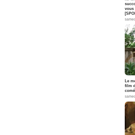
succo
vous 
[SPO
samed
Le me
film 
comé
samed