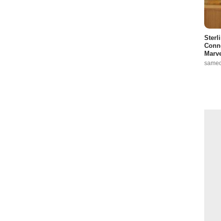
Sterl
Conno
Marve
samed