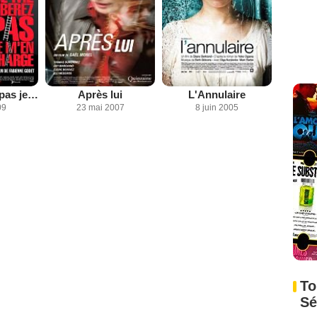
Ne me libérez pas je m'en charge
Après lui
L'Annulaire
09
23 mai 2007
8 juin 2005
To
Sé