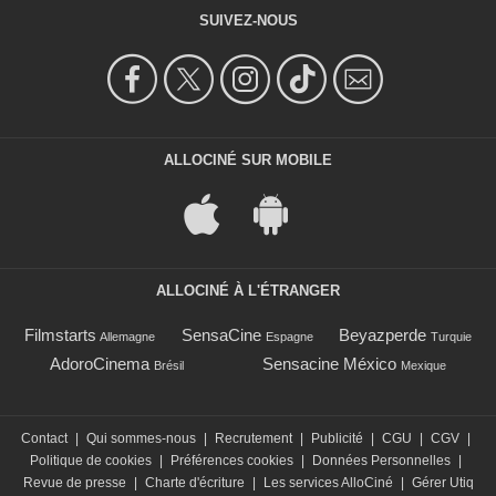
SUIVEZ-NOUS
ALLOCINÉ SUR MOBILE
ALLOCINÉ À L'ÉTRANGER
Filmstarts
SensaCine
Beyazperde
Allemagne
Espagne
Turquie
AdoroCinema
Sensacine México
Brésil
Mexique
Contact
|
Qui sommes-nous
|
Recrutement
|
Publicité
|
CGU
|
CGV
|
Politique de cookies
|
Préférences cookies
|
Données Personnelles
|
Revue de presse
|
Charte d'écriture
|
Les services AlloCiné
|
Gérer Utiq