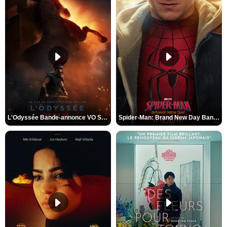
L'Odyssée Bande-annonce VO STFR
Spider-Man: Brand New Day Bande-annonce VO STFR