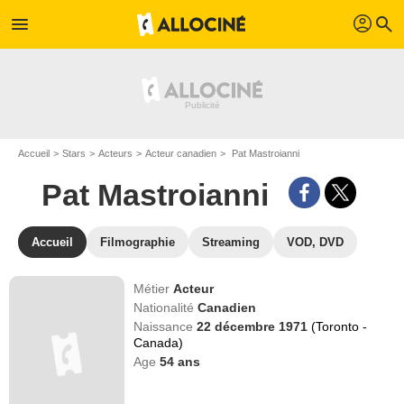
profil
menu
search
Accueil
Stars
Acteurs
Acteur canadien
Pat Mastroianni
Pat Mastroianni
Accueil
Filmographie
Streaming
VOD, DVD
Métier
Acteur
Nationalité
Canadien
Naissance
22 décembre 1971
(Toronto -
Canada)
Age
54
ans