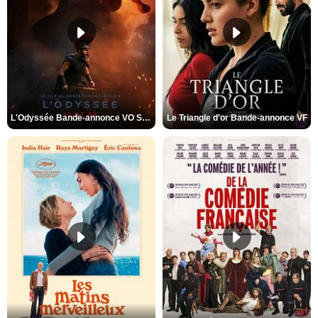
L'Odyssée Bande-annonce VO STFR
Le Triangle d'or Bande-annonce VF