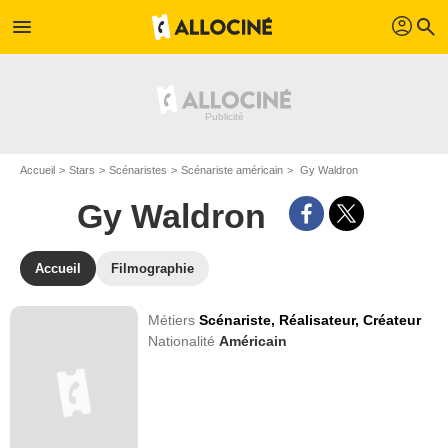
profil
menu
search
Accueil
Stars
Scénaristes
Scénariste américain
Gy Waldron
Gy Waldron
Accueil
Filmographie
Métiers
Scénariste,
Réalisateur,
Créateur
Nationalité
Américain