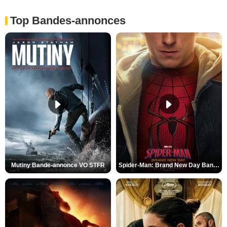
Top Bandes-annonces
Mutiny Bande-annonce VO STFR
Spider-Man: Brand New Day Bande-annonce VO STFR