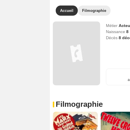
Accueil
Filmographie
Métier
Acteu
Naissance
8
Décès
8 dé
a
Filmographie