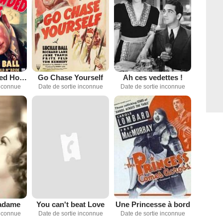
Twelve Crowded Hours
Go Chase Yourself
Ah ces vedettes !
inconnue
Date de sortie inconnue
Date de sortie inconnue
Madame
You can't beat Love
Une Princesse à bord
inconnue
Date de sortie inconnue
Date de sortie inconnue