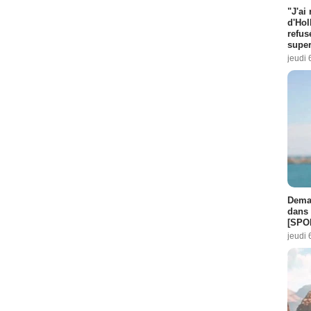
"J'ai
d'Hol
refus
super
jeudi 
Demai
dans 
[SPO
jeudi 