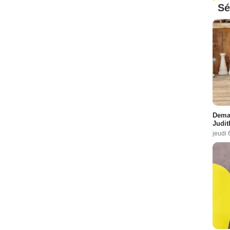
Sé
Demai
Judit
jeudi 