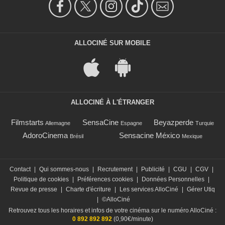
ALLOCINÉ SUR MOBILE
ALLOCINÉ À L'ÉTRANGER
Filmstarts
SensaCine
Beyazperde
Allemagne
Espagne
Turquie
AdoroCinema
Sensacine México
Brésil
Mexique
Contact
|
Qui sommes-nous
|
Recrutement
|
Publicité
|
CGU
|
CGV
|
Politique de cookies
|
Préférences cookies
|
Données Personnelles
|
Revue de presse
|
Charte d'écriture
|
Les services AlloCiné
|
Gérer Utiq
|
©AlloCiné
Retrouvez tous les horaires et infos de votre cinéma sur le numéro AlloCiné :
0 892 892 892
(0,90€/minute)