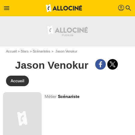
profil
menu
search
Accueil
Stars
Scénaristes
Jason Venokur
Jason Venokur
Accueil
Métier
Scénariste