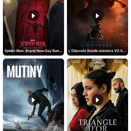
Spider-Man: Brand New Day Bande-annonce VO STFR
L'Odyssée Bande-annonce VO STFR