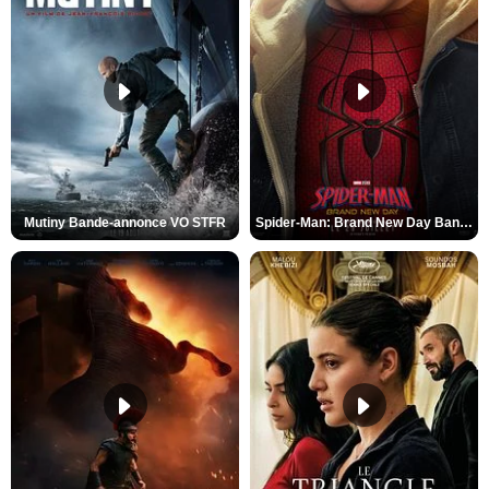
Mutiny Bande-annonce VO STFR
Spider-Man: Brand New Day Bande-annonce VO STFR