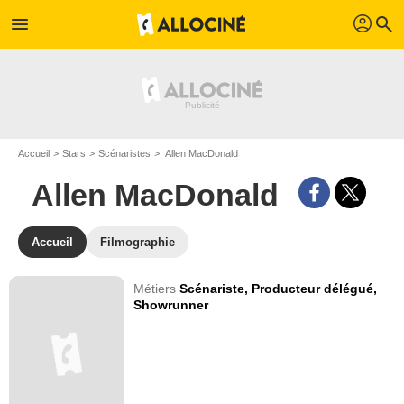
profil
menu
search
Accueil
Stars
Scénaristes
Allen MacDonald
Allen MacDonald
Accueil
Filmographie
Métiers
Scénariste,
Producteur délégué,
Showrunner