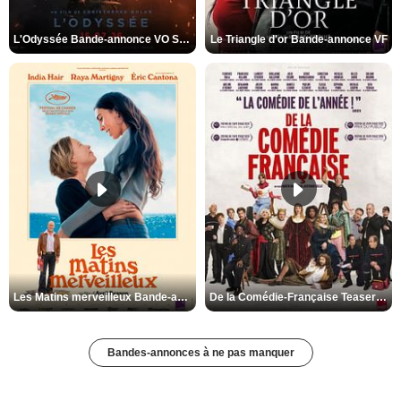
L'Odyssée Bande-annonce VO STFR
Le Triangle d'or Bande-annonce VF
Les Matins merveilleux Bande-annonce VF
De la Comédie-Française Teaser VF
Bandes-annonces à ne pas manquer