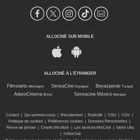
ALLOCINÉ SUR MOBILE
ALLOCINÉ À L'ÉTRANGER
Filmstarts
SensaCine
Beyazperde
Allemagne
Espagne
Turquie
AdoroCinema
Sensacine México
Brésil
Mexique
Contact
|
Qui sommes-nous
|
Recrutement
|
Publicité
|
CGU
|
CGV
|
Politique de cookies
|
Préférences cookies
|
Données Personnelles
|
Revue de presse
|
Charte d'écriture
|
Les services AlloCiné
|
Gérer Utiq
|
©AlloCiné