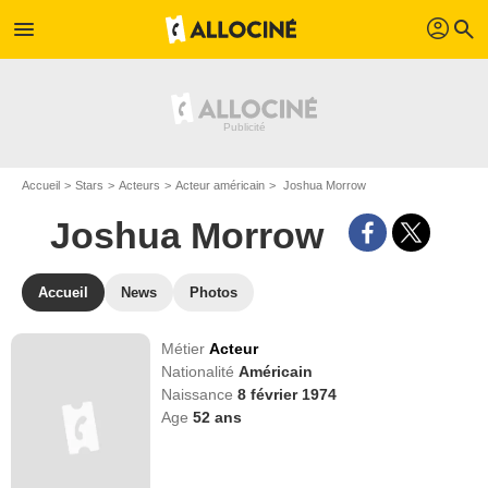
profil
menu
search
Accueil
Stars
Acteurs
Acteur américain
Joshua Morrow
Joshua Morrow
Accueil
News
Photos
Métier
Acteur
Nationalité
Américain
Naissance
8 février 1974
Age
52
ans