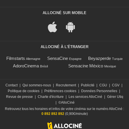
ALLOCINÉ SUR MOBILE
ALLOCINÉ À L'ÉTRANGER
Filmstarts
SensaCine
Beyazperde
Allemagne
Espagne
Turquie
AdoroCinema
Sensacine México
Brésil
Mexique
Contact
|
Qui sommes-nous
|
Recrutement
|
Publicité
|
CGU
|
CGV
|
Politique de cookies
|
Préférences cookies
|
Données Personnelles
|
Revue de presse
|
Charte d'écriture
|
Les services AlloCiné
|
Gérer Utiq
|
©AlloCiné
Retrouvez tous les horaires et infos de votre cinéma sur le numéro AlloCiné :
0 892 892 892
(0,90€/minute)