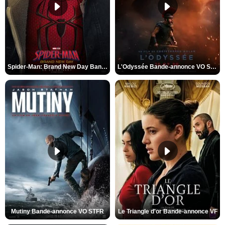
Spider-Man: Brand New Day Bande-annonce VO STFR
L'Odyssée Bande-annonce VO STFR
Mutiny Bande-annonce VO STFR
Le Triangle d'or Bande-annonce VF