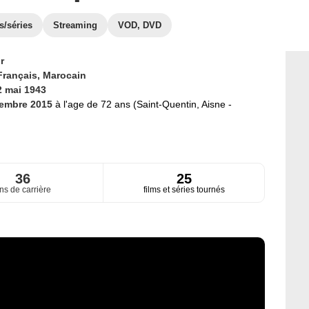
s/séries
Streaming
VOD, DVD
r
Français,
Marocain
2 mai 1943
cembre 2015
à l'age de 72 ans (Saint-Quentin, Aisne -
36
25
ns de carrière
films et séries tournés