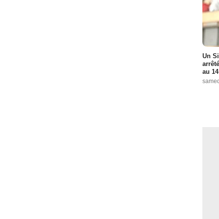
Un Si
arrêt
au 14
samed