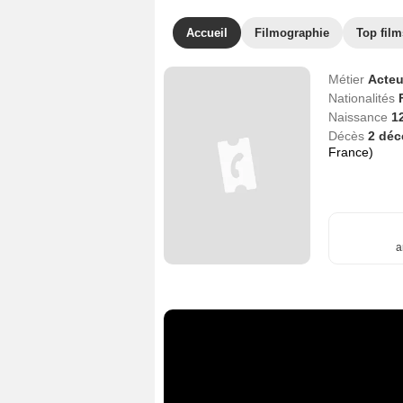
Accueil
Filmographie
Top film
Métier
Acteu
Nationalités
Naissance
1
Décès
2 dé
France)
a