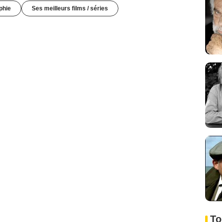
phie
Ses meilleurs films / séries
To