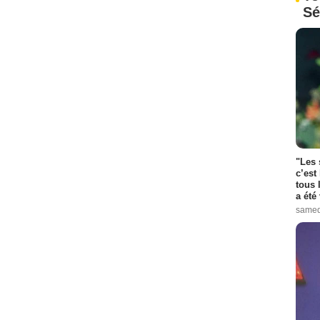
Sé
"Les 
c’est
tous 
a été 
samed