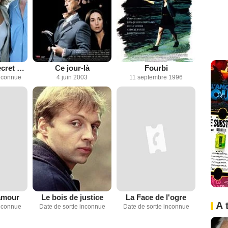
Les Zygs, le secret des disparus
Ce jour-là
Fourbi
inconnue
4 juin 2003
11 septembre 1996
amour
Le bois de justice
La Face de l'ogre
A 
inconnue
Date de sortie inconnue
Date de sortie inconnue