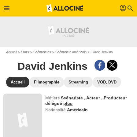
profil
menu
search
Accueil
Stars
Scénaristes
Scénariste américain
David Jenkins
David Jenkins
Accueil
Filmographie
Streaming
VOD, DVD
Métiers
Scénariste
,
Acteur
,
Producteur
délégué
plus
Nationalité
Américain