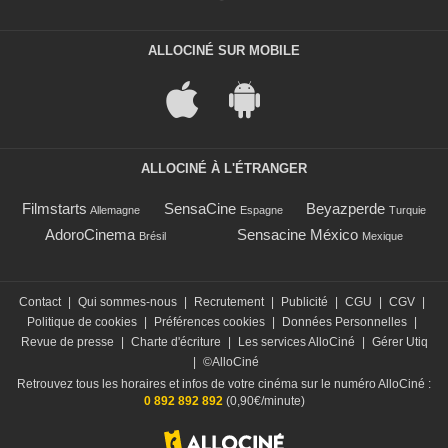
ALLOCINÉ SUR MOBILE
ALLOCINÉ À L'ÉTRANGER
Filmstarts
SensaCine
Beyazperde
Allemagne
Espagne
Turquie
AdoroCinema
Sensacine México
Brésil
Mexique
Contact
|
Qui sommes-nous
|
Recrutement
|
Publicité
|
CGU
|
CGV
|
Politique de cookies
|
Préférences cookies
|
Données Personnelles
|
Revue de presse
|
Charte d'écriture
|
Les services AlloCiné
|
Gérer Utiq
|
©AlloCiné
Retrouvez tous les horaires et infos de votre cinéma sur le numéro AlloCiné :
0 892 892 892
(0,90€/minute)