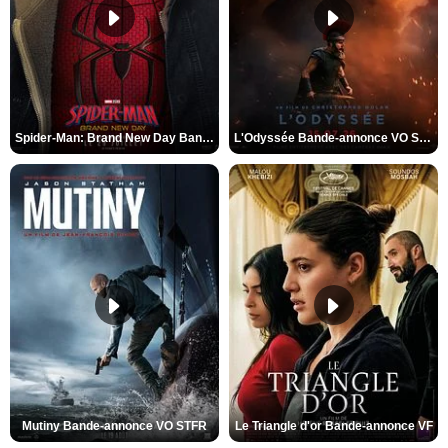
Spider-Man: Brand New Day Bande-annonce VO STFR
L'Odyssée Bande-annonce VO STFR
Mutiny Bande-annonce VO STFR
Le Triangle d'or Bande-annonce VF