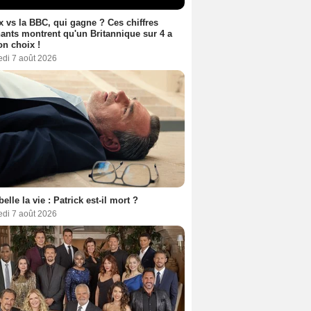
ix vs la BBC, qui gagne ? Ces chiffres
ants montrent qu'un Britannique sur 4 a
son choix !
edi 7 août 2026
belle la vie : Patrick est-il mort ?
edi 7 août 2026