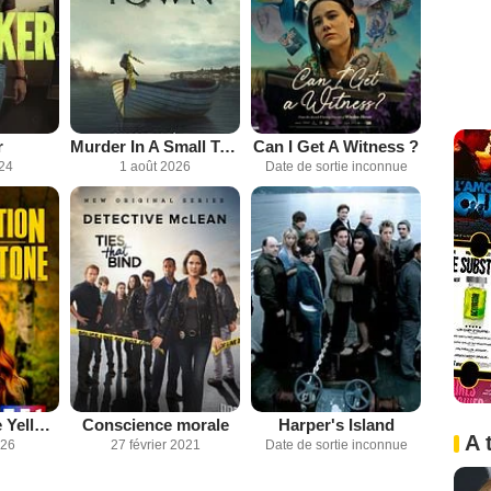
r
Murder In A Small Town
Can I Get A Witness ?
024
1 août 2026
Date de sortie inconnue
La disparue de Yellowstone
Conscience morale
Harper's Island
A 
026
27 février 2021
Date de sortie inconnue