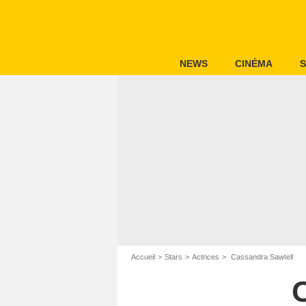
NEWS
CINÉMA
S
Accueil
Stars
Actrices
Cassandra Sawtell