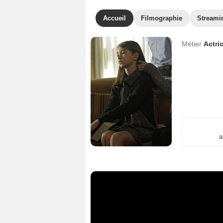
Accueil
Filmographie
Streami
Métier
Actri
a