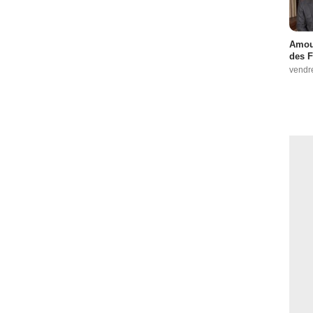
Amour
des F
vendr