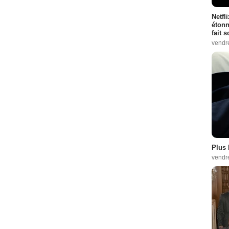
Netfl
étonn
fait 
vendr
Plus 
vendr