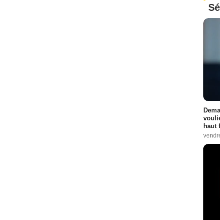
Sé
Demai
vouli
haut 
vendr