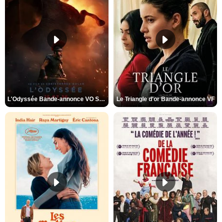
L'Odyssée Bande-annonce VO STFR
Le Triangle d'or Bande-annonce VF