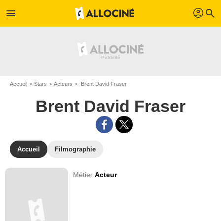
profil
menu
search
Accueil
Stars
Acteurs
Brent David Fraser
Brent David Fraser
Accueil
Filmographie
Métier
Acteur