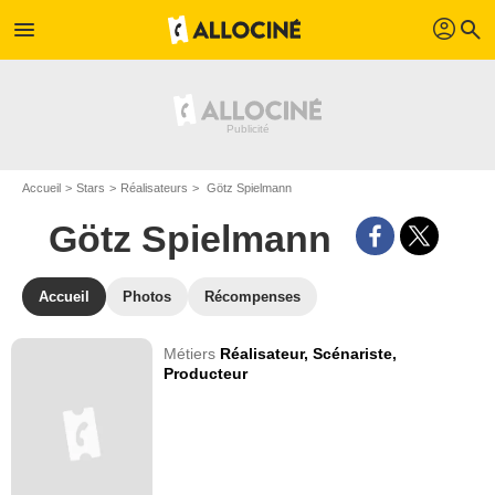
profil
menu
search
Accueil
Stars
Réalisateurs
Götz Spielmann
Götz Spielmann
Accueil
Photos
Récompenses
Métiers
Réalisateur,
Scénariste,
Producteur