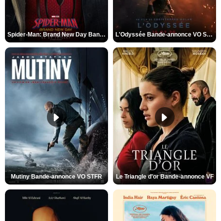
Spider-Man: Brand New Day Bande-annonce VO STFR
L'Odyssée Bande-annonce VO STFR
Mutiny Bande-annonce VO STFR
Le Triangle d'or Bande-annonce VF