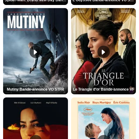
Spider-Man: Brand New Day Bande-annonce VO STFR
L'Odyssée Bande-annonce VO STFR
Mutiny Bande-annonce VO STFR
Le Triangle d'or Bande-annonce VF