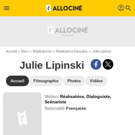
profil
menu
search
Accueil
Stars
Réalisatrices
Réalisatrice française
Julie Lipinski
Julie Lipinski
Accueil
Filmographie
Photos
Vidéos
Métiers
Réalisatrice,
Dialoguiste,
Scénariste
Nationalité
Française