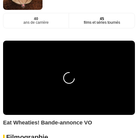
40
45
ans de carrière
films et séries tournés
Eat Wheaties! Bande-annonce VO
Filmographie