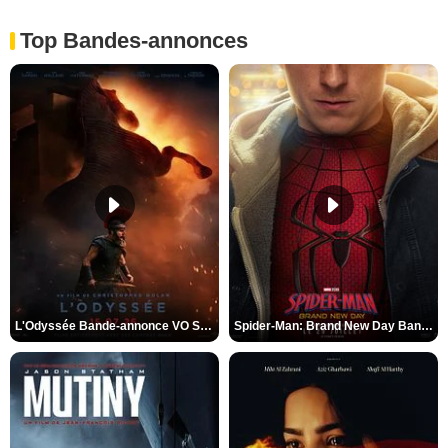
Top Bandes-annonces
L'Odyssée Bande-annonce VO STFR
Spider-Man: Brand New Day Bande-annonce VO STFR