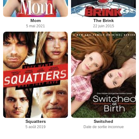
Mom
The Brink
5 mai 2021
22 juin 2015
Squatters
Switched
5 août 2019
Date de sortie inconnue