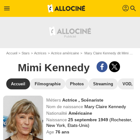
profil
menu
search
Accueil
Stars
Actrices
Actrice américaine
Mary Claire Kennedy dit Mimi Kennedy
Mimi Kennedy
Accueil
Filmographie
Photos
Streaming
VOD, DV
Métiers
Actrice
,
Scénariste
Nom de naissance
Mary Claire Kennedy
Nationalité
Américaine
Naissance
25 septembre 1949
(Rochester,
New York, Etats-Unis)
Age
76
ans