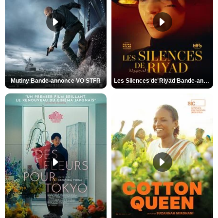
Mutiny Bande-annonce VO STFR
Les Silences de Riyad Bande-annonce VO STFR