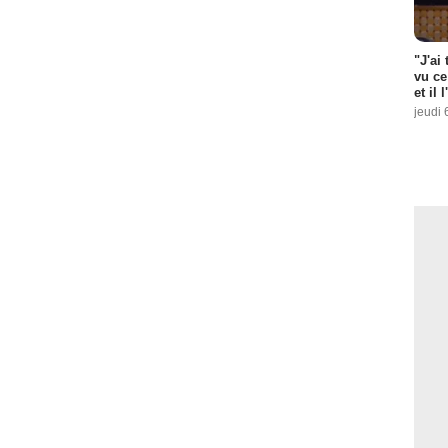
"J'ai
vu ce
et il 
jeudi 