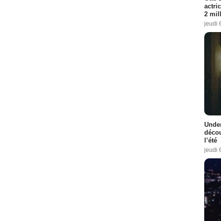
actri
2 mil
jeudi 
Under
décou
l’été
jeudi 