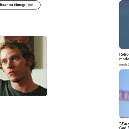
Toute sa filmographie
Retro
maria
jeudi 
"J'ai
Gad E