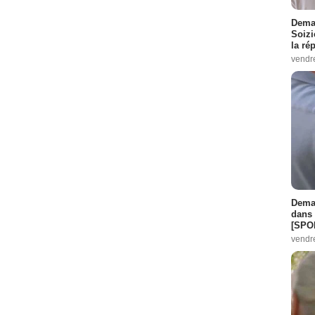
Demai
Soizi
la ré
vendr
Demai
dans 
[SPO
vendr