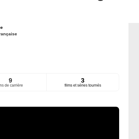
ce
rançaise
9
3
ns de carrière
films et séries tournés