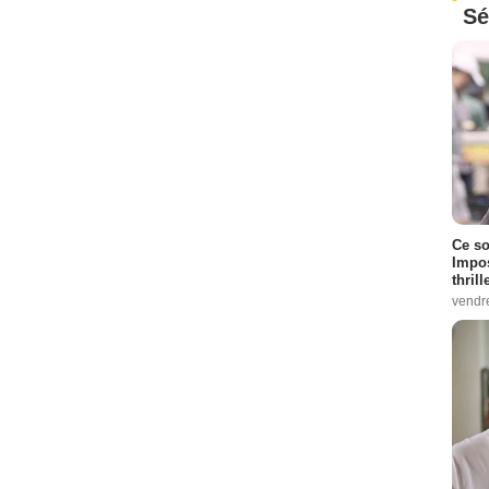
Sé
Ce so
Impos
thrill
vendr