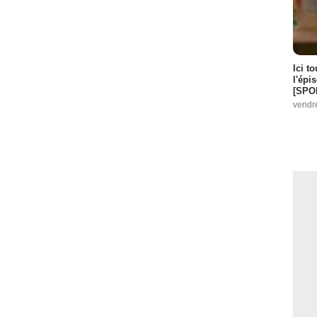
Ici t
l'épi
[SPO
vendr