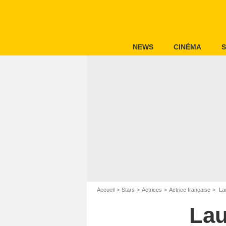
NEWS
CINÉMA
S
Accueil
Stars
Actrices
Actrice française
La
La