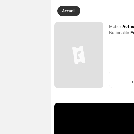
Accueil
Métier
Actri
Nationalité
F
a