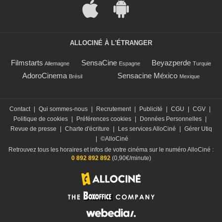
ALLOCINÉ À L'ÉTRANGER
Filmstarts
SensaCine
Beyazperde
Allemagne
Espagne
Turquie
AdoroCinema
Sensacine México
Brésil
Mexique
Contact
|
Qui sommes-nous
|
Recrutement
|
Publicité
|
CGU
|
CGV
|
Politique de cookies
|
Préférences cookies
|
Données Personnelles
|
Revue de presse
|
Charte d'écriture
|
Les services AlloCiné
|
Gérer Utiq
|
©AlloCiné
Retrouvez tous les horaires et infos de votre cinéma sur le numéro AlloCiné :
0 892 892 892
(0,90€/minute)