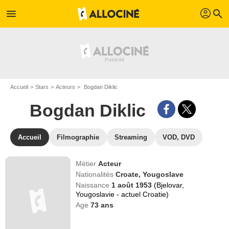
profil
menu
search
Accueil
Stars
Acteurs
Bogdan Diklic
Bogdan Diklic
Accueil
Filmographie
Streaming
VOD, DVD
Métier
Acteur
Nationalités
Croate,
Yougoslave
Naissance
1 août 1953
(Bjelovar,
Yougoslavie - actuel Croatie)
Age
73
ans