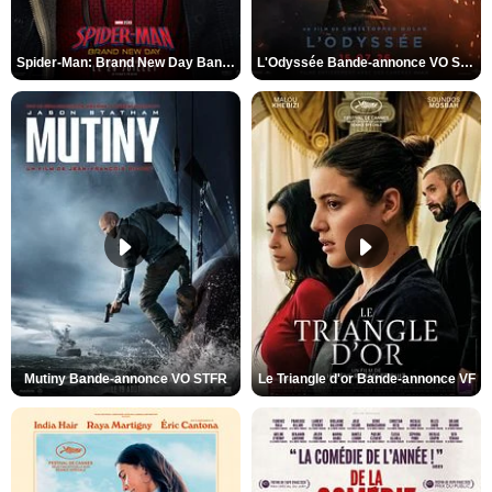
Spider-Man: Brand New Day Bande-annonce VO STFR
L'Odyssée Bande-annonce VO STFR
Mutiny Bande-annonce VO STFR
Le Triangle d'or Bande-annonce VF