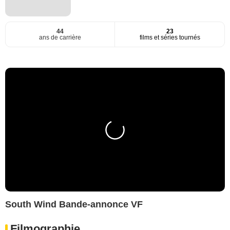
44
23
ans de carrière
films et séries tournés
South Wind Bande-annonce VF
Filmographie