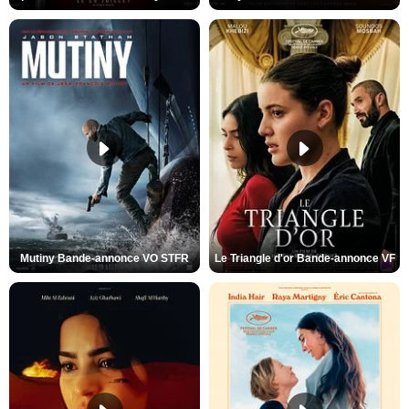
Mutiny Bande-annonce VO STFR
Le Triangle d'or Bande-annonce VF