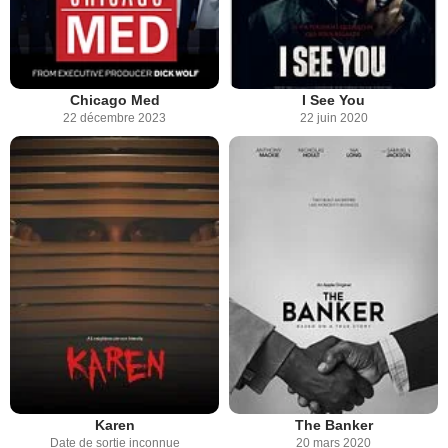
Chicago Med
I See You
22 décembre 2023
22 juin 2020
Karen
The Banker
Date de sortie inconnue
20 mars 2020