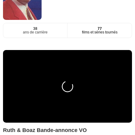
38
77
ans de carrière
films et séries tournés
Ruth & Boaz Bande-annonce VO