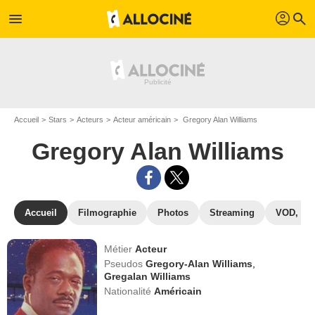
profil
menu
search
Accueil
Stars
Acteurs
Acteur américain
Gregory Alan Williams
Gregory Alan Williams
Accueil
Filmographie
Photos
Streaming
VOD, DV
Métier
Acteur
Pseudos
Gregory-Alan Williams
,
Gregalan Williams
Nationalité
Américain