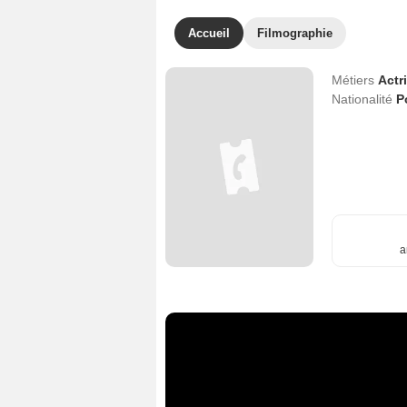
Accueil
Filmographie
Métiers
Actr
Nationalité
P
a