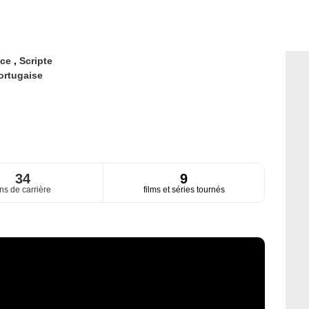
ice
,
Scripte
ortugaise
34
9
ns de carrière
films et séries tournés