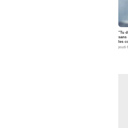
"Tu d
sans 
les c
jeudi 