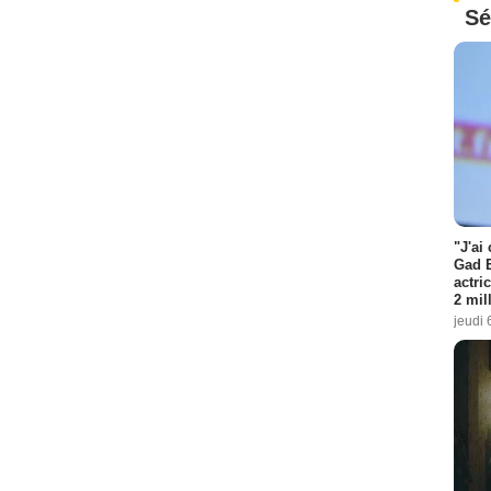
Sé
"J'ai
Gad E
actri
2 mil
jeudi 