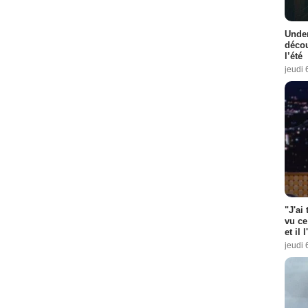
Under
décou
l’été
jeudi 
"J'ai
vu ce
et il 
jeudi 