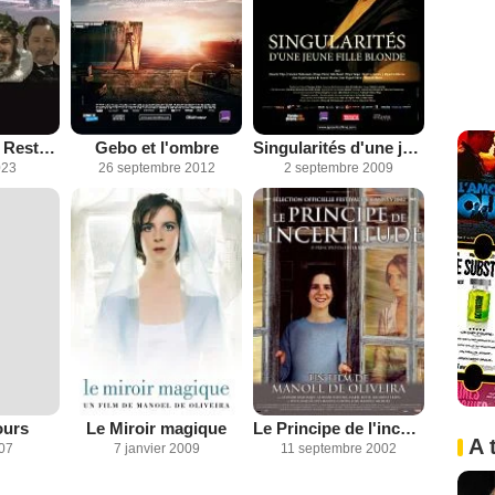
Le Vieillard du Restelo
Gebo et l'ombre
Singularités d'une jeune fille blonde
023
26 septembre 2012
2 septembre 2009
ours
Le Miroir magique
Le Principe de l'incertitude
A 
007
7 janvier 2009
11 septembre 2002