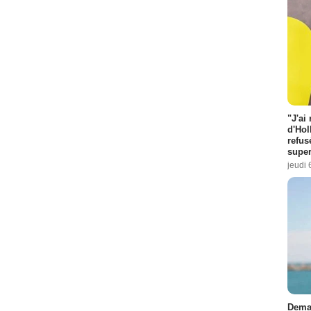
"J'ai
d'Hol
refus
super
jeudi 
Demai