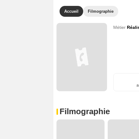
Accueil
Filmographie
Métier
Réali
a
Filmographie