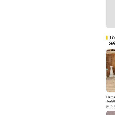
To
Sé
Demai
Judit
jeudi 