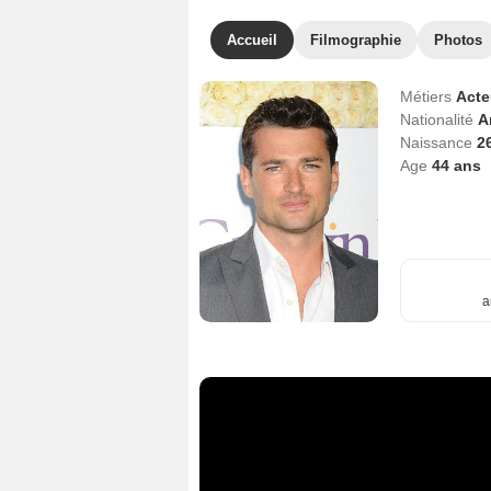
Accueil
Filmographie
Photos
Métiers
Act
Nationalité
A
Naissance
2
Age
44
ans
a