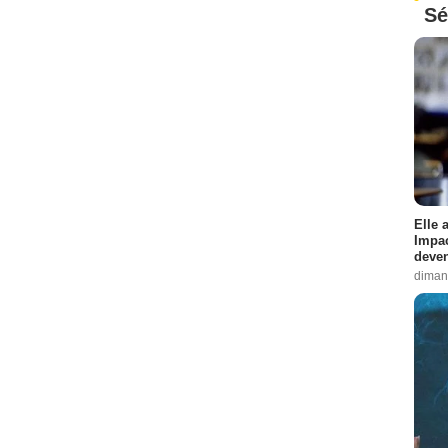
Sé
Elle 
Impac
deven
diman