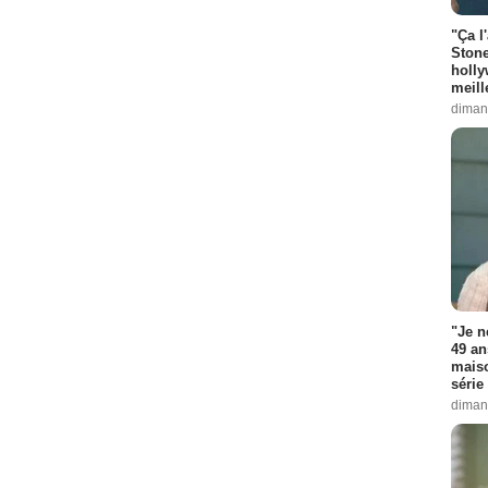
"Ça l
Stone
holly
meill
diman
"Je n
49 an
maiso
série 
diman