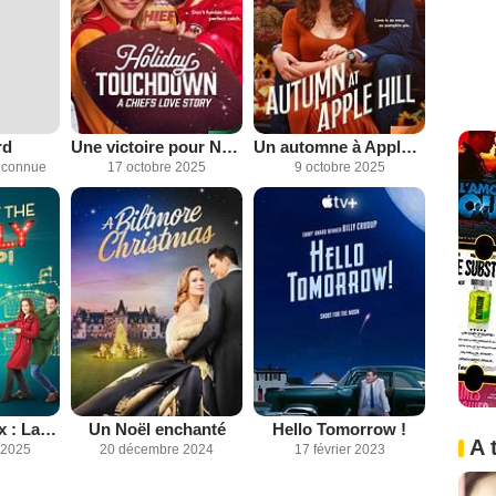
rd
Une victoire pour Noël
Un automne à Apple Hill
inconnue
17 octobre 2025
9 octobre 2025
Noël à tout prix : La guerre des sapins
Un Noël enchanté
Hello Tomorrow !
A 
 2025
20 décembre 2024
17 février 2023