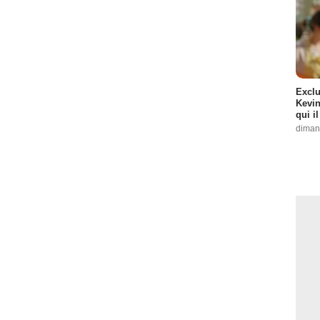
Exclu
Kevin
qui i
diman