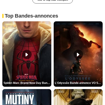
Top Bandes-annonces
Spider-Man: Brand New Day Bande-annonce VO STFR
L'Odyssée Bande-annonce VO STFR