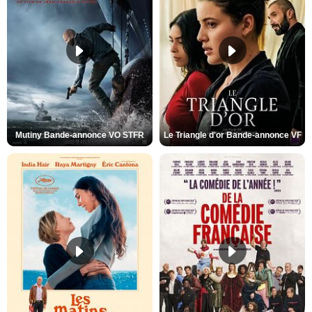
Mutiny Bande-annonce VO STFR
Le Triangle d'or Bande-annonce VF