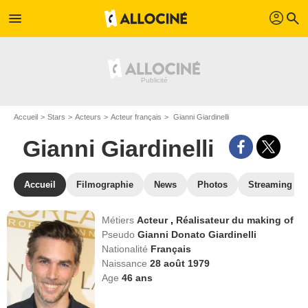
profil
menu
search
Accueil
Stars
Acteurs
Acteur français
Gianni Giardinelli
Gianni Giardinelli
Accueil
Filmographie
News
Photos
Streaming
Métiers
Acteur
,
Réalisateur du making of
Pseudo
Gianni Donato Giardinelli
Nationalité
Français
Naissance
28 août 1979
Age
46
ans