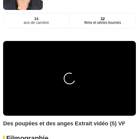
34
32
ans de carrière
films et séries tournés
Des poupées et des anges Extrait vidéo (5) VF
Filmographie