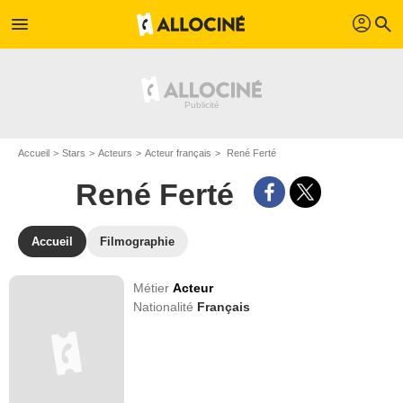
profil
menu
search
Accueil
Stars
Acteurs
Acteur français
René Ferté
René Ferté
Accueil
Filmographie
Métier
Acteur
Nationalité
Français