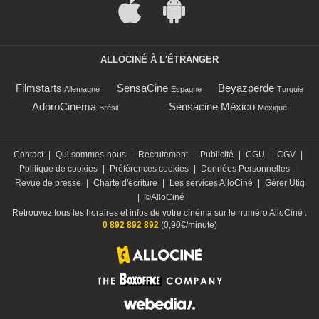
ALLOCINÉ À L'ÉTRANGER
Filmstarts
SensaCine
Beyazperde
Allemagne
Espagne
Turquie
AdoroCinema
Sensacine México
Brésil
Mexique
Contact
|
Qui sommes-nous
|
Recrutement
|
Publicité
|
CGU
|
CGV
|
Politique de cookies
|
Préférences cookies
|
Données Personnelles
|
Revue de presse
|
Charte d'écriture
|
Les services AlloCiné
|
Gérer Utiq
|
©AlloCiné
Retrouvez tous les horaires et infos de votre cinéma sur le numéro AlloCiné :
0 892 892 892
(0,90€/minute)