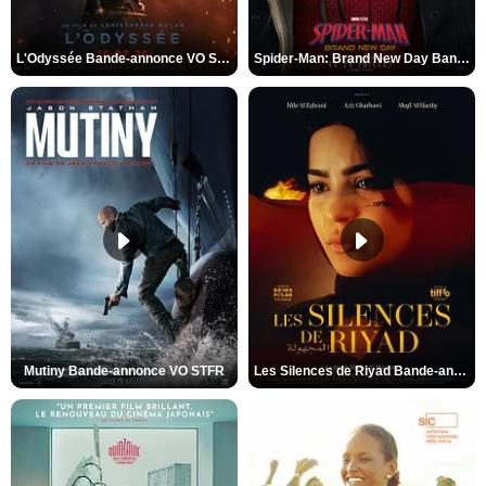
L'Odyssée Bande-annonce VO STFR
Spider-Man: Brand New Day Bande-annonce VO STFR
Mutiny Bande-annonce VO STFR
Les Silences de Riyad Bande-annonce VO STFR