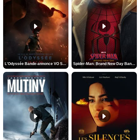
L'Odyssée Bande-annonce VO STFR
Spider-Man: Brand New Day Bande-annonce VO STFR