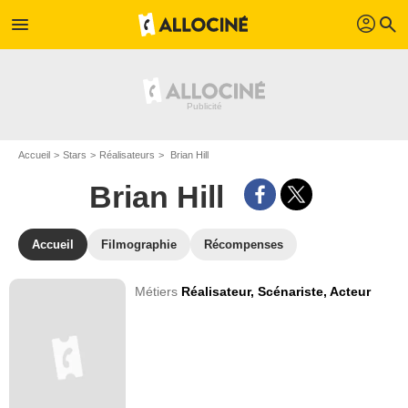
profil
menu
search
Accueil
Stars
Réalisateurs
Brian Hill
Brian Hill
Accueil
Filmographie
Récompenses
Métiers
Réalisateur,
Scénariste,
Acteur