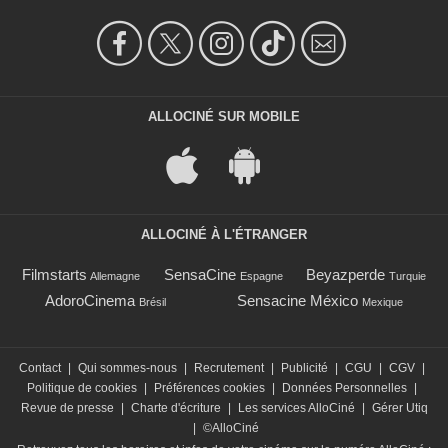
ALLOCINÉ SUR MOBILE
ALLOCINÉ À L'ÉTRANGER
Filmstarts
SensaCine
Beyazperde
Allemagne
Espagne
Turquie
AdoroCinema
Sensacine México
Brésil
Mexique
Contact
|
Qui sommes-nous
|
Recrutement
|
Publicité
|
CGU
|
CGV
|
Politique de cookies
|
Préférences cookies
|
Données Personnelles
|
Revue de presse
|
Charte d'écriture
|
Les services AlloCiné
|
Gérer Utiq
|
©AlloCiné